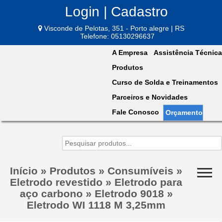
Login | Cadastro
Visconde de Pelotas, 351 - Porto alegre | RS
Telefone: 05130296637
A Empresa
Assistência Técnica
Produtos
Curso de Solda e Treinamentos
Parceiros e Novidades
Fale Conosco
Orçamento
Início
»
Produtos
»
Consumíveis
»
Eletrodo revestido
»
Eletrodo para
aço carbono
»
Eletrodo 9018
»
Eletrodo WI 1118 M 3,25mm