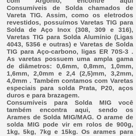
com Argônio, encontre aqui
Consumíveis de Solda chamados de
Vareta TIG. Assim, como os eletrodos
revestidos, possuímos Varetas TIG para
Solda de Aço Inox (308, 309 e 316),
Varetas TIG para Solda Alumínio (Ligas
4043, 5356 e outras) e Varetas de Solda
TIG para Aço-carbono, ligas ER 70S-3 .
As varetas possuem uma ampla gama
de diâmetros: 0,6mm, 0,8mm, 1,0mm,
1,6mm, 2,0mm e 2,4 (2,5)mm, 3,2mm,
4,0mm . Também contamos com Varetas
especiais para solda Prata, P20, aços
duros e para brazagem.
Consumíveis para Solda MIG você
também encontra aqui, sendo os
Arames de Solda MIG/MAG. O arame de
solda MIG pode vir em rolos de 900g,
1kg, 5kg, 7kg e 15kg. Os arames para