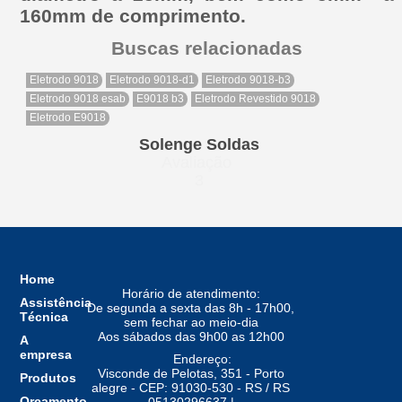
160mm de comprimento.
Buscas relacionadas
Eletrodo 9018
Eletrodo 9018-d1
Eletrodo 9018-b3
Eletrodo 9018 esab
E9018 b3
Eletrodo Revestido 9018
Eletrodo E9018
Solenge Soldas
Avaliação
3
Home
Horário de atendimento:
Assistência
De segunda a sexta das 8h - 17h00,
Técnica
sem fechar ao meio-dia
Aos sábados das 9h00 as 12h00
A
empresa
Endereço:
Visconde de Pelotas, 351 - Porto
Produtos
alegre - CEP: 91030-530 - RS / RS
Orçamento