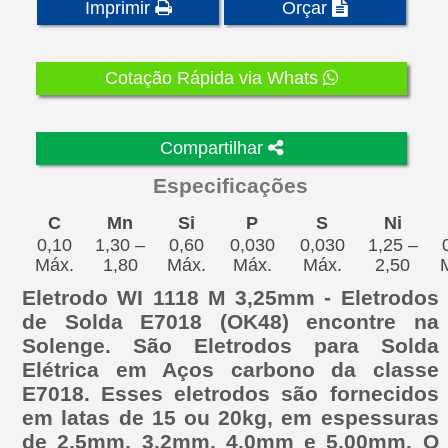
Imprimir
Orçar
Cotação Rápida via Whats
Compartilhar
Especificações
C
Mn
Si
P
S
Ni
0,10
1,30 –
0,60
0,030
0,030
1,25 –
Máx.
1,80
Máx.
Máx.
Máx.
2,50
Eletrodo WI 1118 M 3,25mm - Eletrodos
de Solda E7018 (OK48) encontre na
Solenge. São Eletrodos para Solda
Elétrica em Aços carbono da classe
E7018. Esses eletrodos são fornecidos
em latas de 15 ou 20kg, em espessuras
de 2,5mm, 3,2mm, 4,0mm e 5,00mm. O