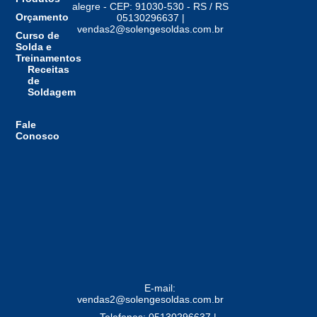
alegre - CEP: 91030-530 - RS / RS
Orçamento
05130296637 |
vendas2@solengesoldas.com.br
Curso de
Solda e
Treinamentos
Receitas
de
Soldagem
Fale
Conosco
E-mail:
vendas2@solengesoldas.com.br
Telefones: 05130296637 |