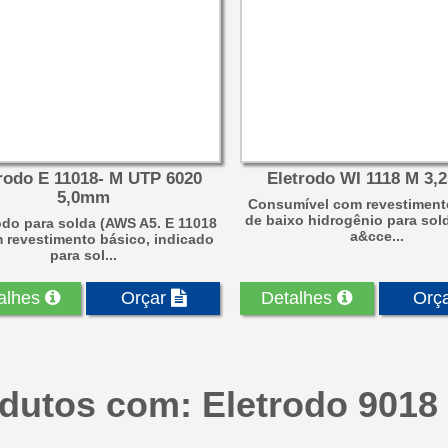
rodo E 11018- M UTP 6020
Eletrodo WI 1118 M 3
5,0mm
Consumível com revestiment
de baixo hidrogênio para so
odo para solda (AWS A5. E 11018
a&cce...
 revestimento básico, indicado
para sol...
alhes
Orçar
Detalhes
Orç
dutos com: Eletrodo 9018