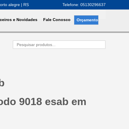
orto alegre | RS
Telefone: 05130296637
ceiros e Novidades
Fale Conosco
Orçamento
b
rodo 9018 esab em