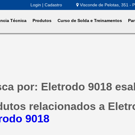
Login | Cadastro
Visconde de Pelotas, 351 - P
ência Técnica
Produtos
Curso de Solda e Treinamentos
Par
ca por: Eletrodo 9018 esa
dutos relacionados a Elet
trodo 9018