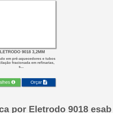
LETRODO 9018 3,2MM
zado em pré-aquecedores e tubos
ilação fracionada em refinarias,
s...
alhes
Orçar
ca por Eletrodo 9018 esab