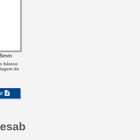
,25mm
o básico
ldagem de
ar
 esab