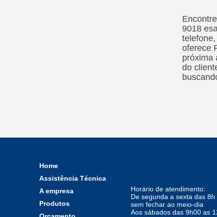
Vareta Foscoper
Encontre
Vareta latão
9018 esa
telefone,
Vareta Prata
oferece 
próxima 
do clien
buscando
Home
Assistência Técnica
Horário de atendimento:
A empresa
De segunda a sexta das 8h 
Produtos
sem fechar ao meio-dia
Aos sábados das 9h00 as 
Orçamento