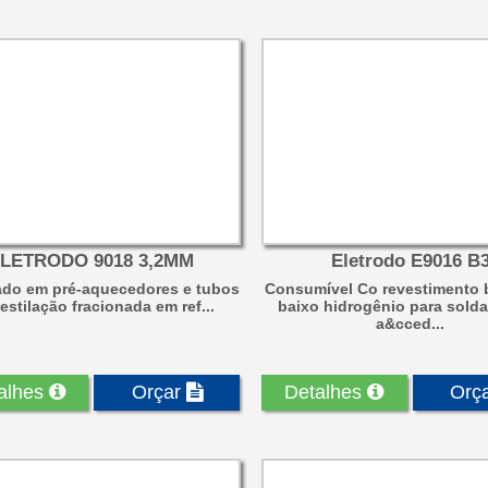
LETRODO 9018 3,2MM
Eletrodo E9016 B
zado em pré-aquecedores e tubos
Consumível Co revestimento 
estilação fracionada em ref...
baixo hidrogênio para sold
a&cced...
alhes
Orçar
Detalhes
Orç