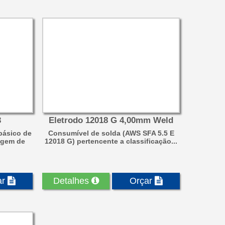
3
Eletrodo 12018 G 4,00mm Weld
básico de
Consumível de solda (AWS SFA 5.5 E
agem de
12018 G) pertencente a classificação...
ar
Detalhes
Orçar