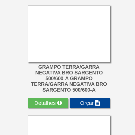
GRAMPO TERRA/GARRA
NEGATIVA BRO SARGENTO
500/600-A GRAMPO
TERRA/GARRA NEGATIVA BRO
SARGENTO 500/600-A
Corpo em liga de bronze. Corpo de
ótima condutividade elétrica e
Detalhes
Orçar
resistência mecânica, com du...