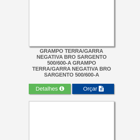
GRAMPO TERRA/GARRA
NEGATIVA BRO SARGENTO
500/600-A GRAMPO
TERRA/GARRA NEGATIVA BRO
SARGENTO 500/600-A
Corpo em liga de bronze. Corpo de
ótima condutividade elétrica e
Detalhes
Orçar
resistência mecânica, com dupla fixaç...