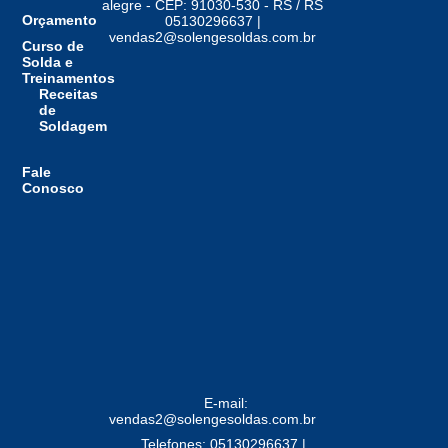
alegre - CEP: 91030-530 - RS / RS
Orçamento
05130296637 |
vendas2@solengesoldas.com.br
Curso de
Solda e
Treinamentos
Receitas
de
Soldagem
Fale
Conosco
E-mail:
vendas2@solengesoldas.com.br
Telefones: 05130296637 |