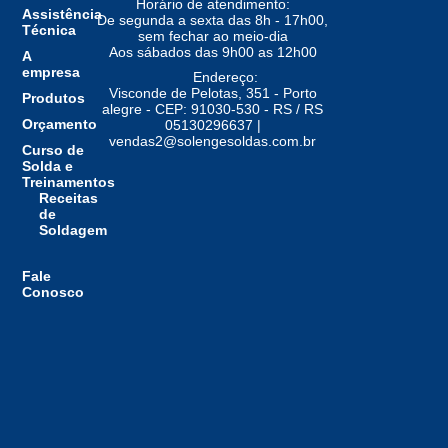
Horário de atendimento:
Assistência
De segunda a sexta das 8h - 17h00,
Técnica
sem fechar ao meio-dia
Aos sábados das 9h00 as 12h00
A
empresa
Endereço:
Visconde de Pelotas, 351 - Porto
Produtos
alegre - CEP: 91030-530 - RS / RS
Orçamento
05130296637 |
vendas2@solengesoldas.com.br
Curso de
Solda e
Treinamentos
Receitas
de
Soldagem
Fale
Conosco