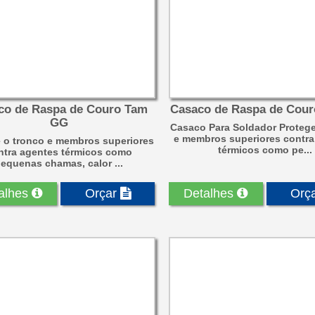
co de Raspa de Couro Tam
Casaco de Raspa de Cou
GG
Casaco Para Soldador Protege
e membros superiores contra
 o tronco e membros superiores
térmicos como pe...
ntra agentes térmicos como
equenas chamas, calor ...
alhes
Orçar
Detalhes
Orç