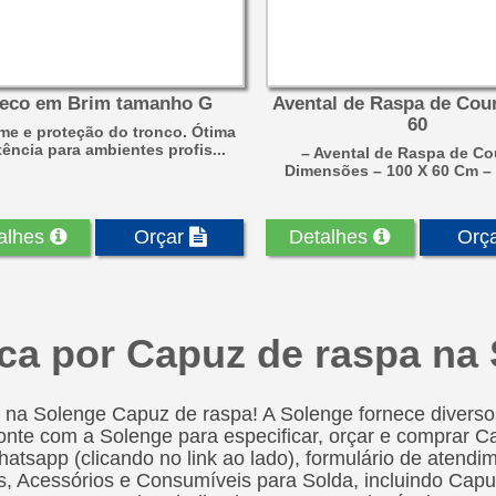
leco em Brim tamanho G
Avental de Raspa de Cou
60
me e proteção do tronco. Ótima
tência para ambientes profis...
– Avental de Raspa de Co
Dimensões – 100 X 60 Cm – P
alhes
Orçar
Detalhes
Orç
ca por Capuz de raspa na
 na Solenge Capuz de raspa! A Solenge fornece diversos
onte com a Solenge para especificar, orçar e comprar Ca
hatsapp (clicando no link ao lado), formulário de atendi
, Acessórios e Consumíveis para Solda, incluindo Capuz