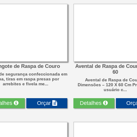
gote de Raspa de Couro
Avental de Raspa de Cou
60
de segurança confeccionada em
pa, tiras em raspa presas por
Avental de Raspa de Cou
arrebites e fivela me...
Dimensões – 120 X 60 Cm Pr
usuário c...
alhes
Orçar
Detalhes
Orç