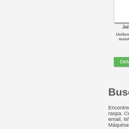
Ja
Unifor
resis
Det
Bus
Encontre
raspa. C
email, W
Máquinas