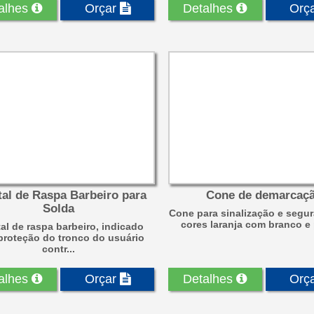
alhes
Orçar
Detalhes
Orç
tal de Raspa Barbeiro para
Cone de demarcaç
Solda
Cone para sinalização e segu
cores laranja com branco e p
al de raspa barbeiro, indicado
proteção do tronco do usuário
contr...
alhes
Orçar
Detalhes
Orç