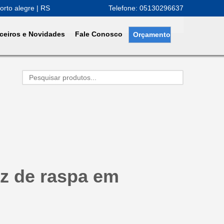
orto alegre | RS
Telefone: 05130296637
ceiros e Novidades
Fale Conosco
Orçamento
z de raspa em