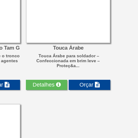
ro Tam G
Touca Árabe
 o tronco
Touca Árabe para soldador –
 agentes
Confeccionada em brim leve –
Proteç&a...
ar
Detalhes
Orçar