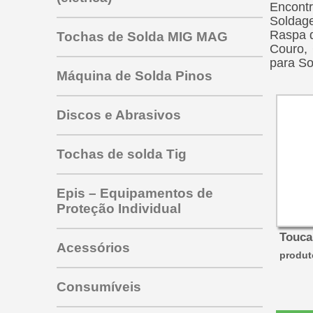
Encontr
Soldage
Raspa d
Tochas de Solda MIG MAG
Couro,
para So
Máquina de Solda Pinos
Tocha PRO 353 453 463
Discos e Abrasivos
para mig todas as marcas
Tocha mig sbme 325
outras tochas mig
Tochas de solda Tig
Tocha SU220
Tocha SBME 125
Epis – Equipamentos de
Tocha SU315
Proteção Individual
Tocha SU 320
Tocha tig TW 350
Touca
Tocha Tbi 150
Tocha tig HW 26V
Acessórios
produto
Tocha SBME 235
Tocha tig HW 26G
ABRAÇADEIRAS
Tocha Tbi 240
Eletrodos de Tungstênio
Consumíveis
Tungstênio com Zircônio
Tocha Tbi 250
pta Branca