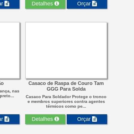
ar
Detalhes
Orçar
ão
Casaco de Raspa de Couro Tam
GGG Para Solda
rança, nas
reto...
Casaco Para Soldador Protege o tronco
e membros superiores contra agentes
térmicos como pe...
ar
Detalhes
Orçar