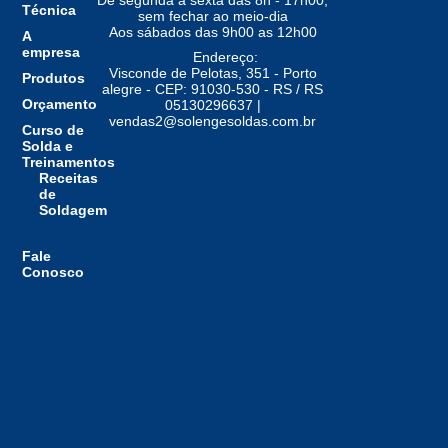
De segunda a sexta das 8h - 17h00,
Técnica
sem fechar ao meio-dia
Aos sábados das 9h00 as 12h00
A
empresa
Endereço:
Visconde de Pelotas, 351 - Porto
Produtos
alegre - CEP: 91030-530 - RS / RS
Orçamento
05130296637 |
vendas2@solengesoldas.com.br
Curso de
Solda e
Treinamentos
Receitas
de
Soldagem
Fale
Conosco