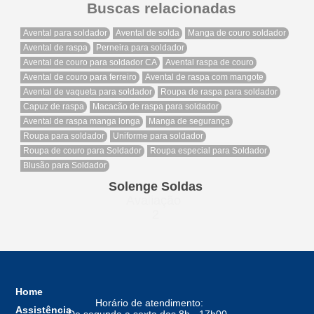
Buscas relacionadas
Avental para soldador
Avental de solda
Manga de couro soldador
Avental de raspa
Perneira para soldador
Avental de couro para soldador CA
Avental raspa de couro
Avental de couro para ferreiro
Avental de raspa com mangote
Avental de vaqueta para soldador
Roupa de raspa para soldador
Capuz de raspa
Macacão de raspa para soldador
Avental de raspa manga longa
Manga de segurança
Roupa para soldador
Uniforme para soldador
Roupa de couro para Soldador
Roupa especial para Soldador
Blusão para Soldador
Solenge Soldas
Avaliação
2
Home
Horário de atendimento:
Assistência