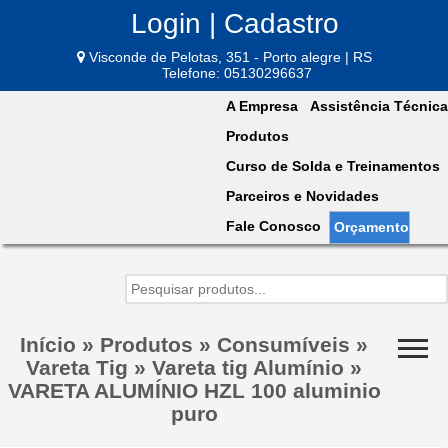
Login | Cadastro
Visconde de Pelotas, 351 - Porto alegre | RS
Telefone: 05130296637
A Empresa
Assistência Técnica
Produtos
Curso de Solda e Treinamentos
Parceiros e Novidades
Fale Conosco
Orçamento
Início
»
Produtos
»
Consumíveis
»
Vareta Tig
»
Vareta tig Alumínio
»
VARETA ALUMÍNIO HZL 100 aluminio
puro