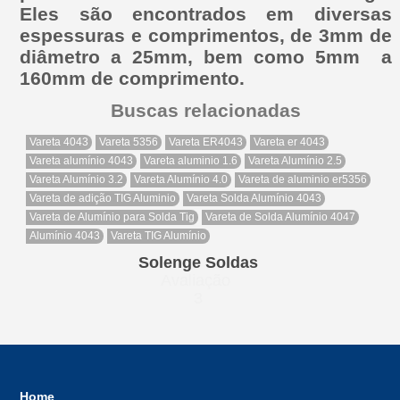
Eles são encontrados em diversas
espessuras e comprimentos, de 3mm de
diâmetro a 25mm, bem como 5mm a
160mm de comprimento.
Buscas relacionadas
Vareta 4043
Vareta 5356
Vareta ER4043
Vareta er 4043
Vareta alumínio 4043
Vareta aluminio 1.6
Vareta Alumínio 2.5
Vareta Alumínio 3.2
Vareta Alumínio 4.0
Vareta de aluminio er5356
Vareta de adição TIG Aluminio
Vareta Solda Alumínio 4043
Vareta de Alumínio para Solda Tig
Vareta de Solda Alumínio 4047
Alumínio 4043
Vareta TIG Alumínio
Solenge Soldas
Avaliação
3
Home