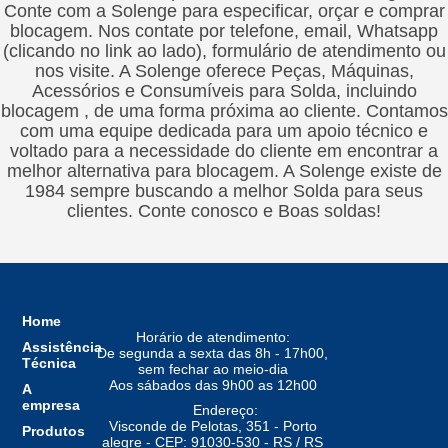
Conte com a Solenge para especificar, orçar e comprar
blocagem. Nos contate por telefone, email, Whatsapp
(clicando no link ao lado), formulário de atendimento ou
nos visite. A Solenge oferece Peças, Máquinas,
Acessórios e Consumíveis para Solda, incluindo
blocagem , de uma forma próxima ao cliente. Contamos
com uma equipe dedicada para um apoio técnico e
voltado para a necessidade do cliente em encontrar a
melhor alternativa para blocagem. A Solenge existe de
1984 sempre buscando a melhor Solda para seus
clientes. Conte conosco e Boas soldas!
Home
Horário de atendimento:
Assistência
De segunda a sexta das 8h - 17h00,
Técnica
sem fechar ao meio-dia
Aos sábados das 9h00 as 12h00
A
empresa
Endereço:
Visconde de Pelotas, 351 - Porto
Produtos
alegre - CEP: 91030-530 - RS / RS