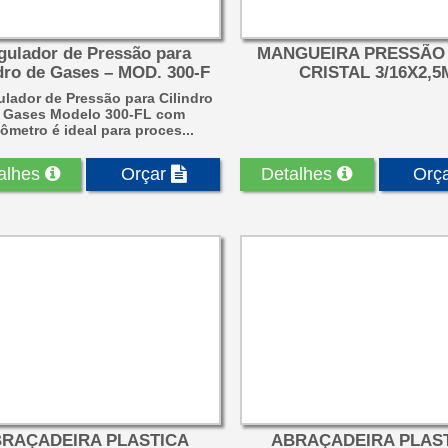
gulador de Pressão para
MANGUEIRA PRESSÃO
dro de Gases – MOD. 300-F
CRISTAL 3/16X2,5
lador de Pressão para Cilindro
 Gases Modelo 300-FL com
xômetro é ideal para proces...
alhes
Orçar
Detalhes
Orç
RAÇADEIRA PLASTICA
ABRAÇADEIRA PLAS