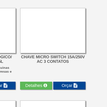
GICO/
CHAVE MICRO SWITCH 15A/250V
5L
AC 3 CONTATOS
quinas
fresas e
ar
Detalhes
Orçar