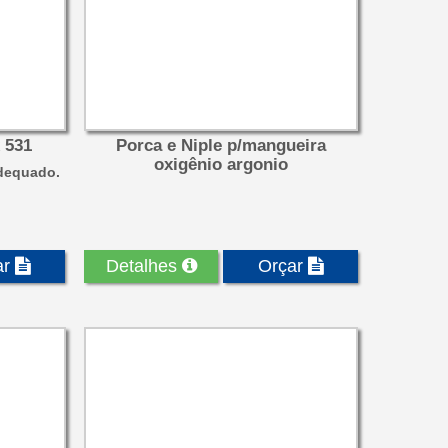
 531
Porca e Niple p/mangueira
oxigênio argonio
dequado.
ar
Detalhes
Orçar