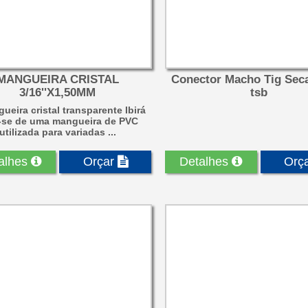
MANGUEIRA CRISTAL
Conector Macho Tig Se
3/16''X1,50MM
tsb
ueira cristal transparente Ibirá
a-se de uma mangueira de PVC
utilizada para variadas ...
alhes
Orçar
Detalhes
Orç