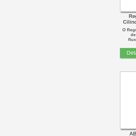
Re
Cilin
O Regu
de
flu
Det
AB