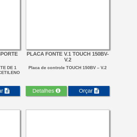
SPORTE
PLACA FONTE V.1 TOUCH 150BV-
V.2
TE DE 1
Placa de controle TOUCH 150BV – V.2
CETILENO
ar
Detalhes
Orçar