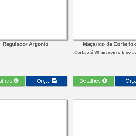
Regulador Argonio
Maçarico de Corte fox
Corta até 30mm com o bico a
alhes
Orçar
Detalhes
Orç