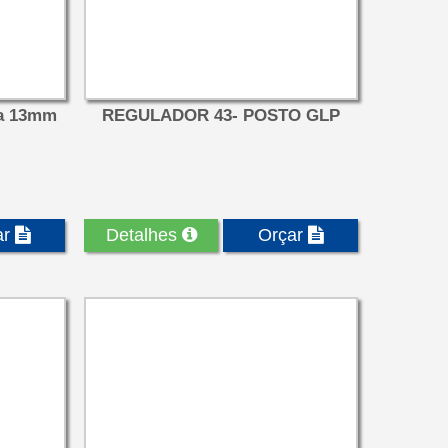
ca 13mm
REGULADOR 43- POSTO GLP
ar
Detalhes
Orçar