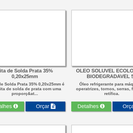
ita de Solda Prata 35%
OLEO SOLUVEL ECOLO
0,20x25mm
BIODEGRADAVEL 
 de Solda Prata 35% 0,20x25mm é
Óleo refrigerante para má
ita de solda de prata com uma
operatrizes, tornos, serras, 
proporç&at...
retífica.
alhes
Orçar
Detalhes
Orç