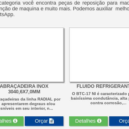
ategoria você encontra peças de reposição para maqu
ção de maquina e muito mais. Podemos auxiliar melhor
tsApp.
ABRAÇADEIRA INOX
FLUIDO REFRIGERANT
3040,6X7,0MM
O BTC-17 NI é caracterizado 
baixíssima condutância, alta
raçadeiras da linha RADIAL por
contra corrosão,...
 apresentarem degraus e/ou
sníveis em seu interior, n...
alhes
Orçar
Detalhes
Orç