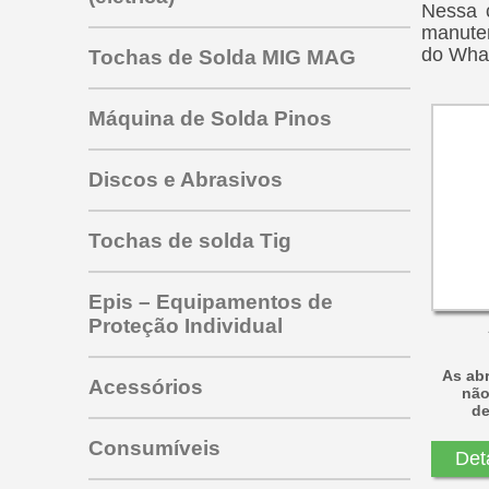
Nessa c
manuten
do Wha
Tochas de Solda MIG MAG
Máquina de Solda Pinos
Tocha PRO 353 453 463
Discos e Abrasivos
para mig todas as marcas
Tocha mig sbme 325
outras tochas mig
Tochas de solda Tig
Tocha SU220
Tocha SBME 125
Epis – Equipamentos de
Tocha SU315
Proteção Individual
Tocha SU 320
Tocha tig TW 350
As ab
Tocha Tbi 150
Tocha tig HW 26V
Acessórios
não
Tocha SBME 235
de
Tocha tig HW 26G
ABRAÇADEIRAS
Tocha Tbi 240
Eletrodos de Tungstênio
Consumíveis
Det
Tungstênio com Zircônio
Tocha Tbi 250
pta Branca