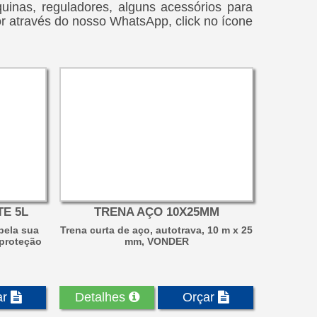
inas, reguladores, alguns acessórios para
 através do nosso WhatsApp, click no ícone
E 5L
TRENA AÇO 10X25MM
pela sua
Trena curta de aço, autotrava, 10 m x 25
 proteção
mm, VONDER
ar
Detalhes
Orçar