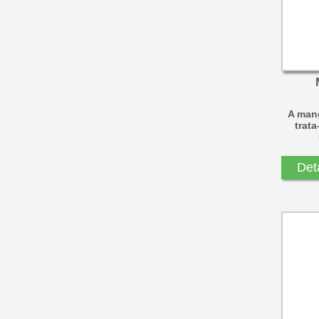
Vareta Foscoper
Vareta latão
Vareta Prata
A mang
trat
Det