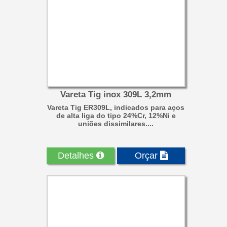
Vareta Tig inox 309L 3,2mm
Vareta Tig ER309L, indicados para aços
de alta liga do tipo 24%Cr, 12%Ni e
uniões dissimilares....
Detalhes
Orçar