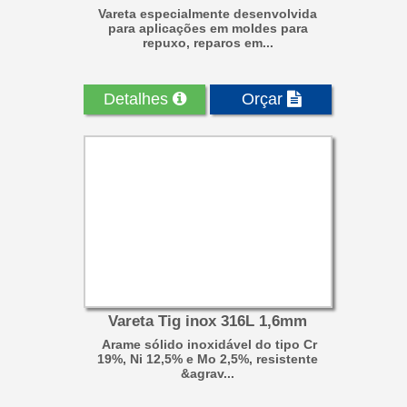
Vareta especialmente desenvolvida
para aplicações em moldes para
repuxo, reparos em...
Detalhes
Orçar
Vareta Tig inox 316L 1,6mm
Arame sólido inoxidável do tipo Cr
19%, Ni 12,5% e Mo 2,5%, resistente
&agrav...