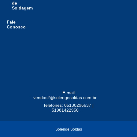
de
Soldagem
Fale
Conosco
E-mail:
vendas2@solengesoldas.com.br
Telefones: 05130296637 |
51981422950
Solenge Soldas