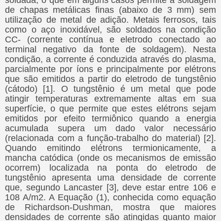
soldada, o que em alguns casos permite a soldagem
de chapas metálicas finas (abaixo de 3 mm) sem
utilização de metal de adição. Metais ferrosos, tais
como o aço inoxidável, são soldados na condição
CC- (corrente contínua e eletrodo conectado ao
terminal negativo da fonte de soldagem). Nesta
condição, a corrente é conduzida através do plasma,
parcialmente por íons e principalmente por elétrons
que são emitidos a partir do eletrodo de tungstênio
(cátodo) [1]. O tungstênio é um metal que pode
atingir temperaturas extremamente altas em sua
superfície, o que permite que estes elétrons sejam
emitidos por efeito termiônico quando a energia
acumulada supera um dado valor necessário
(relacionada com a função-trabalho do material) [2].
Quando emitindo elétrons termionicamente, a
mancha catódica (onde os mecanismos de emissão
ocorrem) localizada na ponta do eletrodo de
tungstênio apresenta uma densidade de corrente
que, segundo Lancaster [3], deve estar entre 106 e
108 A/m2. A Equação (1), conhecida como equação
de Richardson-Dushman, mostra que maiores
densidades de corrente são atingidas quanto maior