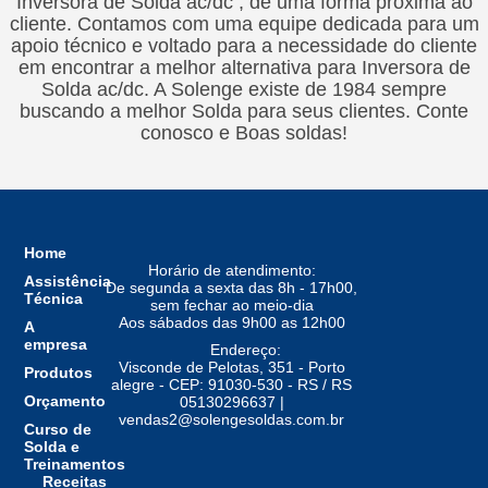
Inversora de Solda ac/dc , de uma forma próxima ao
cliente. Contamos com uma equipe dedicada para um
apoio técnico e voltado para a necessidade do cliente
em encontrar a melhor alternativa para Inversora de
Solda ac/dc. A Solenge existe de 1984 sempre
buscando a melhor Solda para seus clientes. Conte
conosco e Boas soldas!
Home
Horário de atendimento:
Assistência
De segunda a sexta das 8h - 17h00,
Técnica
sem fechar ao meio-dia
Aos sábados das 9h00 as 12h00
A
empresa
Endereço:
Visconde de Pelotas, 351 - Porto
Produtos
alegre - CEP: 91030-530 - RS / RS
Orçamento
05130296637 |
vendas2@solengesoldas.com.br
Curso de
Solda e
Treinamentos
Receitas