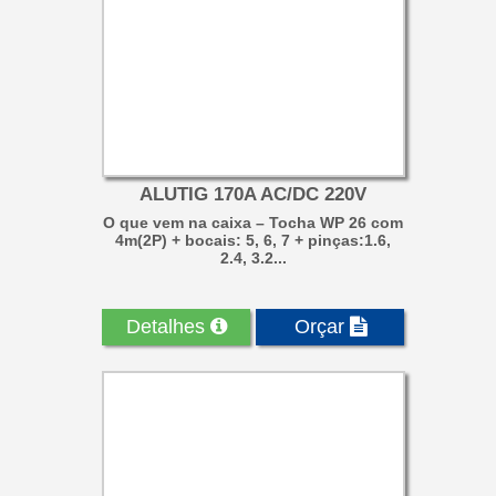
ALUTIG 170A AC/DC 220V
O que vem na caixa – Tocha WP 26 com
4m(2P) + bocais: 5, 6, 7 + pinças:1.6,
2.4, 3.2...
Detalhes
Orçar