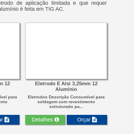
etrodo de aplicação limitada e que requer
alumínio é feita em TIG AC.
m 12
Eletrodo E Alsi 3,25mm 12
Alumínio
vel para
Eletrodos Descrição Consumível para
ento
soldagem com revestimento
estruturado pa...
ar
Detalhes
Orçar