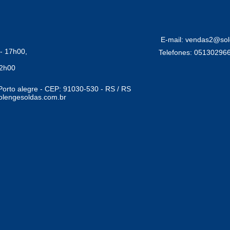
E-mail: vendas2@sol
- 17h00,
Telefones: 05130296
12h00
Porto alegre - CEP: 91030-530 - RS / RS
lengesoldas.com.br