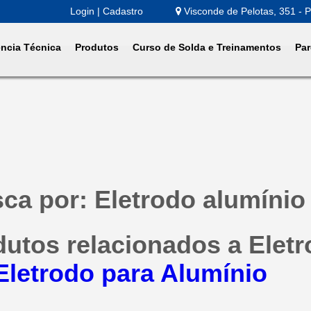
Login | Cadastro
Visconde de Pelotas, 351 - P
ência Técnica
Produtos
Curso de Solda e Treinamentos
Par
ca por: Eletrodo alumíni
dutos relacionados a Elet
Eletrodo para Alumínio