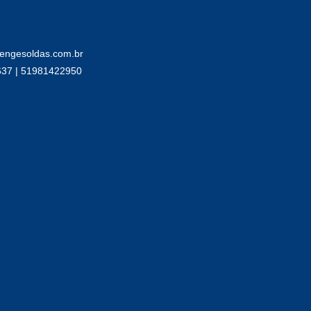
engesoldas.com.br
637 | 51981422950