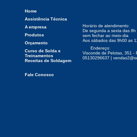
Vareta Foscoper
Home
Vareta latão
Assistência Técnica
Vareta Prata
Horário de atendimento:
A empresa
De segunda a sexta das 8h 
Produtos
sem fechar ao meio-dia
Aos sábados das 9h00 as 
Orçamento
Endereço:
Curso de Solda e
Visconde de Pelotas, 351 - 
Treinamentos
05130296637 | vendas2@so
Receitas de Soldagem
Fale Conosco