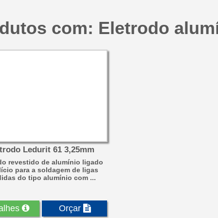
dutos com: Eletrodo alum
trodo Ledurit 61 3,25mm
do revestido de alumínio ligado
lício para a soldagem de ligas
idas do tipo alumínio com ...
alhes
Orçar