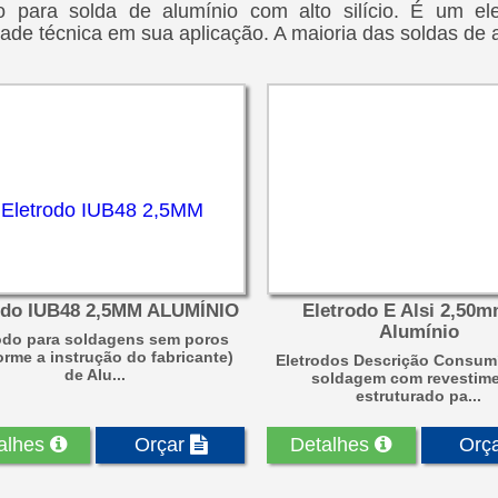
do para solda de alumínio com alto silício. É um el
ade técnica em sua aplicação. A maioria das soldas de 
odo IUB48 2,5MM ALUMÍNIO
Eletrodo E Alsi 2,50m
Alumínio
odo para soldagens sem poros
rme a instrução do fabricante)
Eletrodos Descrição Consumí
de Alu...
soldagem com revestim
estruturado pa...
alhes
Orçar
Detalhes
Orç