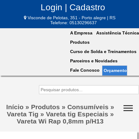
Login | Cadastro
Visconde de Pelotas, 351 - Porto alegre | RS
Telefone: 05130296637
A Empresa
Assistência Técnica
Produtos
Curso de Solda e Treinamentos
Parceiros e Novidades
Fale Conosco
Orçamento
Início
»
Produtos
»
Consumíveis
»
Vareta Tig
»
Vareta tig Especiais
»
Vareta Wi Rap 0,8mm p/H13