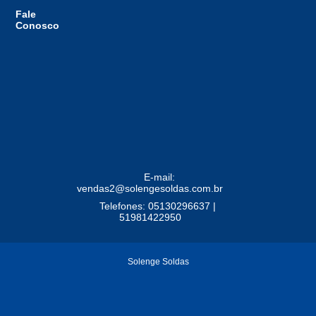
Fale
Conosco
E-mail:
vendas2@solengesoldas.com.br
Telefones: 05130296637 |
51981422950
Solenge Soldas