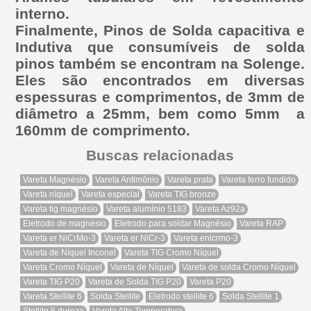
interno.
Finalmente, Pinos de Solda capacitiva e
Indutiva que consumíveis de solda
pinos também se encontram na Solenge.
Eles são encontrados em diversas
espessuras e comprimentos, de 3mm de
diâmetro a 25mm, bem como 5mm a
160mm de comprimento.
Buscas relacionadas
Vareta Magnésio
Vareta Antimônio
Vareta prata
Vareta ferro fundido
Vareta níquel
Vareta especial
Vareta TIG bronze
Vareta tig magnésio
Vareta alumínio 5183
Vareta Az92a
Eletrodo de magnésio
Eletrodo para soldar Magnésio
Vareta RAP
Vareta er NiCrMo-3
Vareta er NiCr-3
Vareta enicrmo-3
Vareta de Níquel Inconel
Vareta TIG Cromo Níquel
Vareta Cromo Níquel
Vareta de Níquel
Vareta de solda Cromo Níquel
Vareta TIG P20
Vareta de Solda TIG P20
Vareta P20
Vareta Stellite 6
Solda Stellite
Eletrodo stellite 6
Solda Stellite 1
Stellite 6 dureza
Vareta Alta Temperatura