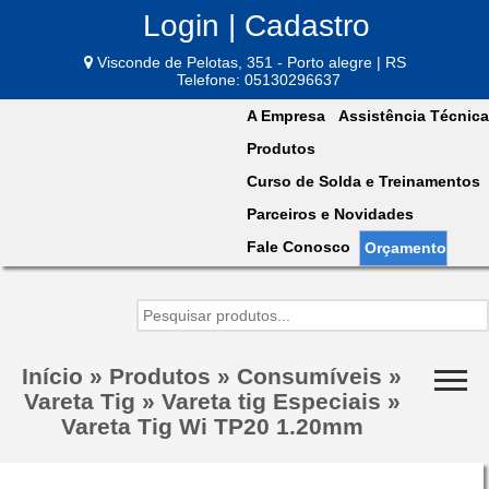
Login | Cadastro
Visconde de Pelotas, 351 - Porto alegre | RS
Telefone: 05130296637
A Empresa
Assistência Técnica
Produtos
Curso de Solda e Treinamentos
Parceiros e Novidades
Fale Conosco
Orçamento
Início
»
Produtos
»
Consumíveis
»
Vareta Tig
»
Vareta tig Especiais
»
Vareta Tig Wi TP20 1.20mm