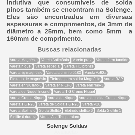
Indutiva que consumíveis de solda
pinos também se encontram na Solenge.
Eles são encontrados em diversas
espessuras e comprimentos, de 3mm de
diâmetro a 25mm, bem como 5mm a
160mm de comprimento.
Buscas relacionadas
Vareta Magnésio
Vareta Antimônio
Vareta prata
Vareta ferro fundido
Vareta níquel
Vareta especial
Vareta TIG bronze
Vareta tig magnésio
Vareta alumínio 5183
Vareta Az92a
Eletrodo de magnésio
Eletrodo para soldar Magnésio
Vareta RAP
Vareta er NiCrMo-3
Vareta er NiCr-3
Vareta enicrmo-3
Vareta de Níquel Inconel
Vareta TIG Cromo Níquel
Vareta Cromo Níquel
Vareta de Níquel
Vareta de solda Cromo Níquel
Vareta TIG P20
Vareta de Solda TIG P20
Vareta P20
Vareta Stellite 6
Solda Stellite
Eletrodo stellite 6
Solda Stellite 1
Stellite 6 dureza
Vareta Alta Temperatura
Solenge Soldas
Avaliação