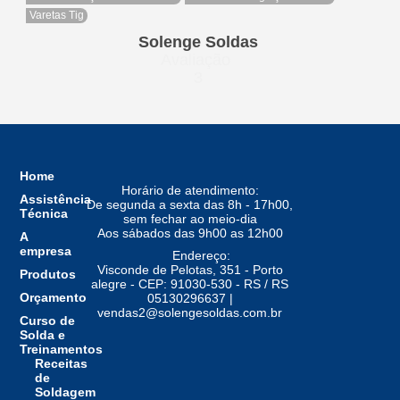
Varetas Tig
Solenge Soldas
Avaliação
3
Home
Horário de atendimento:
Assistência
De segunda a sexta das 8h - 17h00,
Técnica
sem fechar ao meio-dia
Aos sábados das 9h00 as 12h00
A
empresa
Endereço:
Visconde de Pelotas, 351 - Porto
Produtos
alegre - CEP: 91030-530 - RS / RS
Orçamento
05130296637 |
vendas2@solengesoldas.com.br
Curso de
Solda e
Treinamentos
Receitas
de
Soldagem