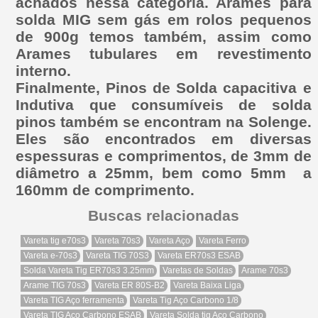
achados nessa categoria. Arames para
solda MIG sem gás em rolos pequenos
de 900g temos também, assim como
Arames tubulares em revestimento
interno.
Finalmente, Pinos de Solda capacitiva e
Indutiva que consumíveis de solda
pinos também se encontram na Solenge.
Eles são encontrados em diversas
espessuras e comprimentos, de 3mm de
diâmetro a 25mm, bem como 5mm a
160mm de comprimento.
Buscas relacionadas
Vareta tig e70s3
Vareta 70s3
Vareta Aço
Vareta Ferro
Vareta e-70s3
Vareta TIG 70S3
Vareta ER70s3 ESAB
Solda Vareta Tig ER70s3 3.25mm
Varetas de Soldas
Arame 70s3
Arame TIG 70s3
Vareta ER 80S-B2
Vareta Baixa Liga
Vareta TIG Aço ferramenta
Vareta Tig Aço Carbono 1/8
Vareta TIG Aço Carbono ESAB
Vareta Solda tig Aço Carbono