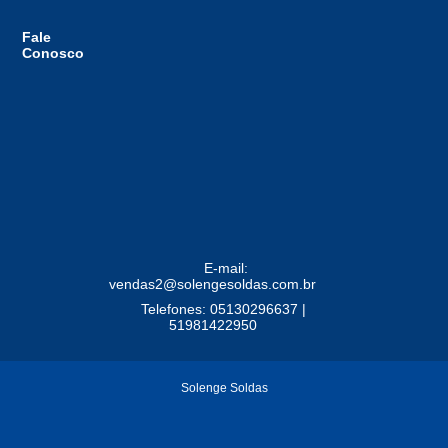
Fale
Conosco
E-mail:
vendas2@solengesoldas.com.br
Telefones: 05130296637 |
51981422950
Solenge Soldas