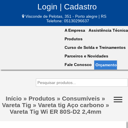
Login | Cadastro
Visconde de Pelotas, 351 - Porto alegre | RS
Telefone: 05130296637
A Empresa
Assistência Técnica
Produtos
Curso de Solda e Treinamentos
Parceiros e Novidades
Fale Conosco
Orçamento
Início
»
Produtos
»
Consumíveis
»
Vareta Tig
»
Vareta tig Aço carbono
»
Vareta Tig Wi ER 80S-D2 2,4mm