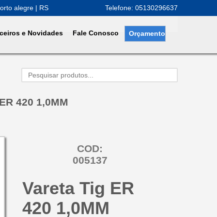
orto alegre | RS
Telefone: 05130296637
ceiros e Novidades
Fale Conosco
Orçamento
 ER 420 1,0MM
COD:
005137
Vareta Tig ER
420 1,0MM