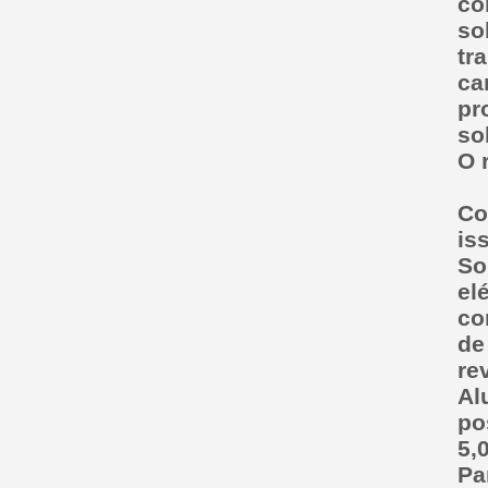
co
so
tr
ca
pr
so
O 
Co
is
So
el
co
de
re
Al
po
5,
Pa