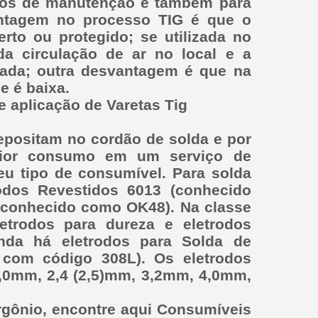
lhos de manutenção e também para
ntagem no processo TIG é que o
rto ou protegido; se utilizada no
da circulação de ar no local e a
icada; outra desvantagem é que na
e é baixa.
e aplicação de Varetas Tig
epositam no cordão de solda e por
aior consumo em um serviço de
u tipo de consumível. Para solda
rodos Revestidos 6013 (conhecido
, conhecido como OK48). Na classe
etrodos para dureza e eletrodos
inda há eletrodos para Solda de
 com código 308L). Os eletrodos
,0mm, 2,4 (2,5)mm, 3,2mm, 4,0mm,
gônio, encontre aqui Consumíveis