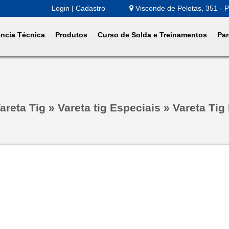
Login | Cadastro
Visconde de Pelotas, 351 - P
ência Técnica
Produtos
Curso de Solda e Treinamentos
Par
areta Tig
»
Vareta tig Especiais
»
Vareta Tig