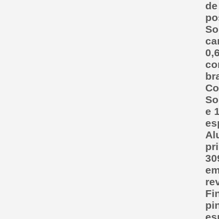
de
po
So
ca
0,
co
br
Co
So
e 
es
Al
pr
30
em
re
Fi
pi
es