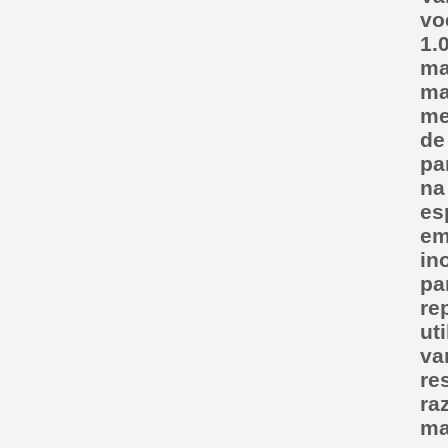
brazagem
vo
Vareta Foscoper
1.
ma
Vareta latão
ma
Vareta Prata
me
de
pa
na
es
em
in
pa
re
ut
va
re
ra
ma