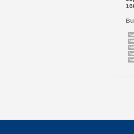
16
Bu
Va
Va
Va
Va
Va
Avaliaç
3