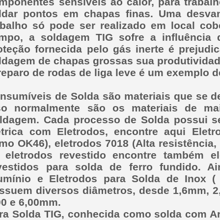
mponentes sensíveis ao calor, para traba
ldar pontos em chapas finas. Uma desva
abalho só pode ser realizado em local cobe
mpo, a soldagem TIG sofre a influência 
oteção fornecida pelo gás inerte é prejud
ldagem de chapas grossas sua produtividad
reparo de rodas de liga leve é um exemplo d
nsumíveis de Solda são materiais que se d
so normalmente são os materiais de m
ldagem. Cada processo de Solda possui se
étrica com Eletrodos, encontre aqui Elet
mo OK46), eletrodos 7018 (Alta resistência
 eletrodos revestido encontre também el
vestidos para solda de ferro fundido. A
umínio e Eletrodos para Solda de Inox (
ssuem diversos diâmetros, desde 1,6mm, 2
00 e 6,00mm.
ra Solda TIG, conhecida como solda com Ar