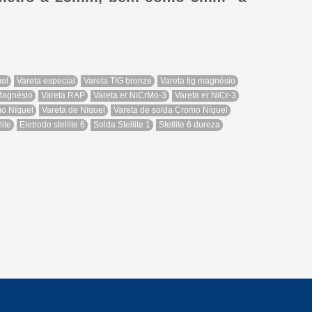
uel
Vareta especial
Vareta TIG bronze
Vareta tig magnésio
 Magnésio
Vareta RAP
Vareta er NiCrMo-3
Vareta er NiCr-3
mo Níquel
Vareta de Níquel
Vareta de solda Cromo Níquel
lite
Eletrodo stellite 6
Solda Stellite 1
Stellite 6 dureza