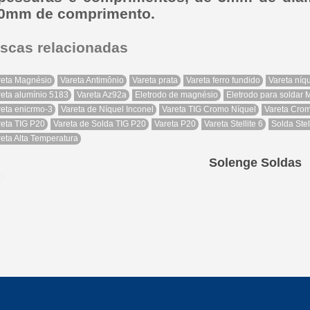
0mm de comprimento.
scas relacionadas
reta Magnésio
Vareta Antimônio
Vareta prata
Vareta ferro fundido
Vareta níq
reta alumínio 5183
Vareta Az92a
Eletrodo de magnésio
Eletrodo para soldar
reta enicrmo-3
Vareta de Níquel Inconel
Vareta TIG Cromo Níquel
Vareta Cro
reta TIG P20
Vareta de Solda TIG P20
Vareta P20
Vareta Stellite 6
Solda Stel
reta Alta Temperatura
Solenge Soldas
ão