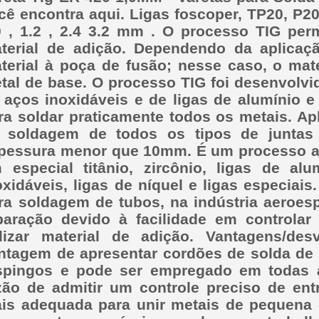
cê encontra aqui. Ligas foscoper, TP20, P20
0 , 1.2 , 2.4 3.2 mm . O processo TIG per
terial de adição. Dependendo da aplicaçã
terial à poça de fusão; nesse caso, o mat
tal de base. O processo TIG foi desenvolv
 aços inoxidáveis e de ligas de alumínio e
ra soldar praticamente todos os metais. Ap
 soldagem de todos os tipos de juntas 
pessura menor que 10mm. É um processo a
 especial titânio, zircônio, ligas de al
oxidáveis, ligas de níquel e ligas especiai
ra soldagem de tubos, na indústria aeroesp
paração devido à facilidade em controlar
ilizar material de adição. Vantagens/d
ntagem de apresentar cordões de solda de 
spingos e pode ser empregado em todas a
zão de admitir um controle preciso de ent
is adequada para unir metais de pequena 