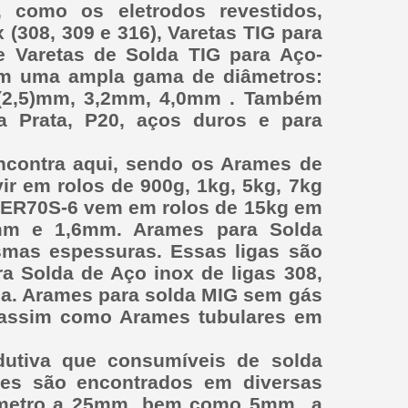
 como os eletrodos revestidos,
(308, 309 e 316), Varetas TIG para
e Varetas de Solda TIG para Aço-
uem uma ampla gama de diâmetros:
(2,5)mm, 3,2mm, 4,0mm . Também
a Prata, P20, aços duros e para
contra aqui, sendo os Arames de
r em rolos de 900g, 1kg, 5kg, 7kg
 ER70S-6 vem em rolos de 15kg em
mm e 1,6mm. Arames para Solda
mas espessuras. Essas ligas são
a Solda de Aço inox de ligas 308,
a. Arames para solda MIG sem gás
assim como Arames tubulares em
ndutiva que consumíveis de solda
es são encontrados em diversas
âmetro a 25mm, bem como 5mm a