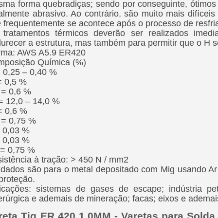
ma forma quebradiças; sendo por conseguinte, ótimos p
almente abrasivo. Ao contrário, são muito mais difíceis
 frequentemente se acontece após o processo de resfri
 tratamentos térmicos deverão ser realizados imed
urecer a estrutura, mas também para permitir que o H s
rma: AWS A5.9 ER420
mposição Química (%)
 0,25 – 0,40 %
= 0,5 %
= 0,6 %
= 12,0 – 14,0 %
= 0,6 %
 = 0,75 %
 0,03 %
 0,03 %
= 0,75 %
istência à tração: > 450 N / mm2
dados são para o metal depositado com Mig usando A
proteção.
icações: sistemas de gases de escape; indústria pe
erúrgica e ademais de mineração; facas; eixos e ademai
reta Tig ER 420 1,0MM - Varetas para Solda