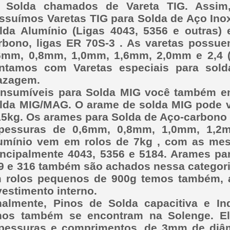
 Solda chamados de Vareta TIG. Assim,
ssuímos Varetas TIG para Solda de Aço Inox 
lda Alumínio (Ligas 4043, 5356 e outras) 
rbono, ligas ER 70S-3 . As varetas poss
6mm, 0,8mm, 1,0mm, 1,6mm, 2,0mm e 2,4 
ntamos com Varetas especiais para sold
azagem.
nsumíveis para Solda MIG você também en
lda MIG/MAG. O arame de solda MIG pode vi
15kg. Os arames para Solda de Aço-carbono
pessuras de 0,6mm, 0,8mm, 1,0mm, 1,2
umínio vem em rolos de 7kg , com as mes
incipalmente 4043, 5356 e 5184. Arames par
9 e 316 também são achados nessa categori
 rolos pequenos de 900g temos também, 
vestimento interno.
nalmente, Pinos de Solda capacitiva e I
nos também se encontram na Solenge. El
pessuras e comprimentos, de 3mm de di