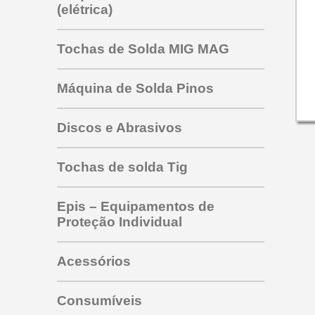
(elétrica)
Tochas de Solda MIG MAG
Máquina de Solda Pinos
Tocha PRO 353 453 463
Discos e Abrasivos
para mig todas as marcas
Tocha mig sbme 325
outras tochas mig
Tochas de solda Tig
Tocha SU220
Tocha SBME 125
Epis – Equipamentos de
Tocha SU315
Proteção Individual
Tocha SU 320
Tocha tig TW 350
Tocha Tbi 150
Tocha tig HW 26V
Acessórios
Tocha SBME 235
Tocha tig HW 26G
ABRAÇADEIRAS
Tocha Tbi 240
Eletrodos de Tungstênio
Consumíveis
Tungstênio com Zircônio