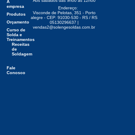
Aos sábados das 9h00 as 12h00
A
empresa
Endereço:
Visconde de Pelotas, 351 - Porto
Produtos
alegre - CEP: 91030-530 - RS / RS
Orçamento
05130296637 |
vendas2@solengesoldas.com.br
Curso de
Solda e
Treinamentos
Receitas
de
Soldagem
Fale
Conosco