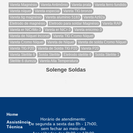
Vareta Magnésio
Vareta Antimônio
Vareta prata
Vareta ferro fundido
Vareta níquel
Vareta especial
Vareta TIG bronze
Vareta tig magnésio
Vareta alumínio 5183
Vareta Az92a
Eletrodo de magnésio
Eletrodo para soldar Magnésio
Vareta RAP
Vareta er NiCrMo-3
Vareta er NiCr-3
Vareta enicrmo-3
Vareta de Níquel Inconel
Vareta TIG Cromo Níquel
Vareta Cromo Níquel
Vareta de Níquel
Vareta de solda Cromo Níquel
Vareta TIG P20
Vareta de Solda TIG P20
Vareta P20
Vareta Stellite 6
Solda Stellite
Eletrodo stellite 6
Solda Stellite 1
Stellite 6 dureza
Vareta Alta Temperatura
Solenge Soldas
Avaliação
1
Home
Horário de atendimento:
Assistência
De segunda a sexta das 8h - 17h00,
Técnica
sem fechar ao meio-dia