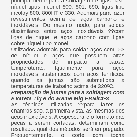
principalmente para a soldagem de ligas base
níquel tipos inconel 600, 601, 690; ligas tipo
incoloy 800, 800HT e 330. Ademais para fazer
revestimentos acima de aços carbono e
inoxidáveis. Do mesmo modo, para soldas
dissimilares entre aços inoxidáveis ??com
ligas de níquel e aços carbono com ligas
cobre níquel tipo monel.
Utilizados ademais para soldar aços com 9%
de níquel e aços que possuem altas
propriedades de impacto a baixas
temperaturas. Igualmente para aços
inoxidáveis austeníticos com aços ferríticos,
quando as juntas são submetidas a
temperaturas de trabalho acima de 320ºC.
Preparação de juntas para a soldagem com
a vareta Tig e do arame Mig ERNiCr-3
As técnicas utilizadas ??para fazer os
chanfros são, a primeira vista, as mesmas dos
aços inoxidáveis. A espessura e o formato das
peças a serem cortadas, determinam como
resultado, qual dos métodos será empregado.
Frequentemente, o corte com tocha