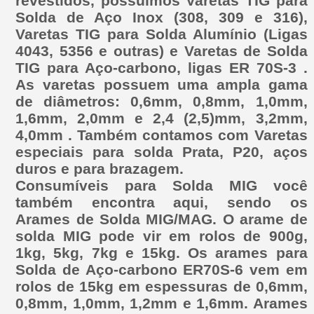
revestidos, possuímos Varetas TIG para
Solda de Aço Inox (308, 309 e 316),
Varetas TIG para Solda Alumínio (Ligas
4043, 5356 e outras) e Varetas de Solda
TIG para Aço-carbono, ligas ER 70S-3 .
As varetas possuem uma ampla gama
de diâmetros: 0,6mm, 0,8mm, 1,0mm,
1,6mm, 2,0mm e 2,4 (2,5)mm, 3,2mm,
4,0mm . Também contamos com Varetas
especiais para solda Prata, P20, aços
duros e para brazagem.
Consumíveis para Solda MIG você
também encontra aqui, sendo os
Arames de Solda MIG/MAG. O arame de
solda MIG pode vir em rolos de 900g,
1kg, 5kg, 7kg e 15kg. Os arames para
Solda de Aço-carbono ER70S-6 vem em
rolos de 15kg em espessuras de 0,6mm,
0,8mm, 1,0mm, 1,2mm e 1,6mm. Arames