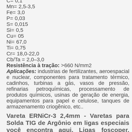
C= 0,1
Mn= 2,5-3,5
Fe= 3,0
P= 0,03
S= 0,015
Si= 0,5
Cu= 05
Ni= 67,0
Ti= 0,75
Cr= 18,0-22,0
Cb/Ta = 2,0–3,0
Resistência à tração:
>660 N/mm2
Aplicações:
industrias de fertilizantes, aeroespacial
e nuclear, componentes para tratamento térmico,
cadinhos, turbinas a gás, vasos de pressão,
refinarias petroquímicas, processamento de
produtos químicos, usinas de geração de energia,
equipamentos para papel e celulose, tanques de
armazenamento criogênico, etc..
Vareta ERNiCr-3 2,4mm - Varetas para
Solda TIG de Argônio em ligas especiais
você encontra aqui. Ligas foscoper,