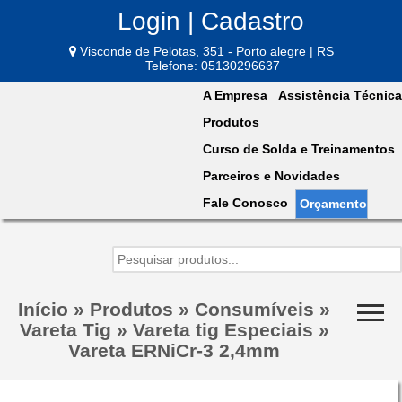
Login | Cadastro
Visconde de Pelotas, 351 - Porto alegre | RS
Telefone: 05130296637
A Empresa
Assistência Técnica
Produtos
Curso de Solda e Treinamentos
Parceiros e Novidades
Fale Conosco
Orçamento
Início
»
Produtos
»
Consumíveis
»
Vareta Tig
»
Vareta tig Especiais
»
Vareta ERNiCr-3 2,4mm