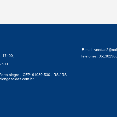
E-mail: vendas2@sol
- 17h00,
Telefones: 05130296
12h00
Porto alegre - CEP: 91030-530 - RS / RS
lengesoldas.com.br