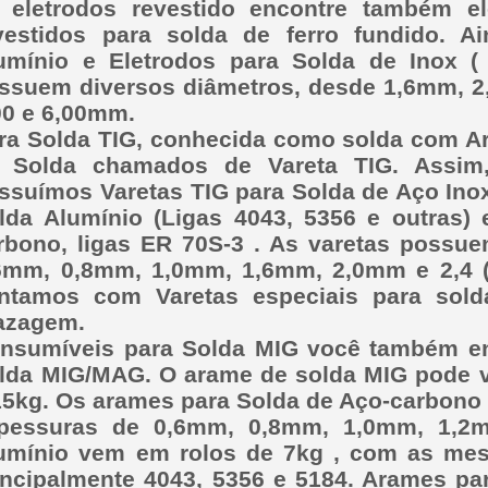
 eletrodos revestido encontre também el
vestidos para solda de ferro fundido. A
umínio e Eletrodos para Solda de Inox (
ssuem diversos diâmetros, desde 1,6mm, 2
00 e 6,00mm.
ra Solda TIG, conhecida como solda com Ar
 Solda chamados de Vareta TIG. Assim,
ssuímos Varetas TIG para Solda de Aço Inox 
lda Alumínio (Ligas 4043, 5356 e outras) 
rbono, ligas ER 70S-3 . As varetas poss
6mm, 0,8mm, 1,0mm, 1,6mm, 2,0mm e 2,4 
ntamos com Varetas especiais para sold
azagem.
nsumíveis para Solda MIG você também en
lda MIG/MAG. O arame de solda MIG pode vi
15kg. Os arames para Solda de Aço-carbono
pessuras de 0,6mm, 0,8mm, 1,0mm, 1,2
umínio vem em rolos de 7kg , com as mes
incipalmente 4043, 5356 e 5184. Arames par