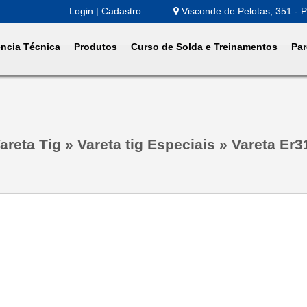
Login | Cadastro
Visconde de Pelotas, 351 - P
ência Técnica
Produtos
Curso de Solda e Treinamentos
Par
areta Tig
»
Vareta tig Especiais
»
Vareta Er