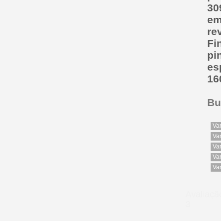
30
em
re
Fi
pi
es
16
Bu
Va
Va
Va
Va
Va
Avaliaç
3