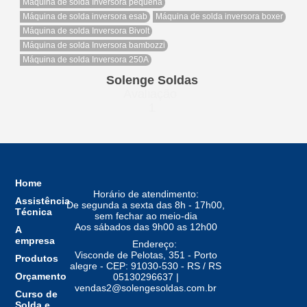
Máquina de solda Inversora pequena
Máquina de solda inversora esab
Máquina de solda inversora boxer
Máquina de solda Inversora Bivolt
Máquina de solda Inversora bambozzi
Máquina de solda Inversora 250A
Solenge Soldas
Avaliação
1
Home
Horário de atendimento:
Assistência
De segunda a sexta das 8h - 17h00,
Técnica
sem fechar ao meio-dia
Aos sábados das 9h00 as 12h00
A
empresa
Endereço:
Visconde de Pelotas, 351 - Porto
Produtos
alegre - CEP: 91030-530 - RS / RS
Orçamento
05130296637 |
vendas2@solengesoldas.com.br
Curso de
Solda e