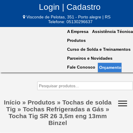
Login | Cadastro
Visconde de Pelotas, 351 - Porto alegre | RS
Telefone: 05130296637
A Empresa
Assistência Técnica
Produtos
Curso de Solda e Treinamentos
Parceiros e Novidades
Fale Conosco
Orçamento
Início
»
Produtos
»
Tochas de solda
Tig
»
Tochas Refrigeradas a Gás
»
Tocha Tig SR 26 3,5m eng 13mm
Binzel