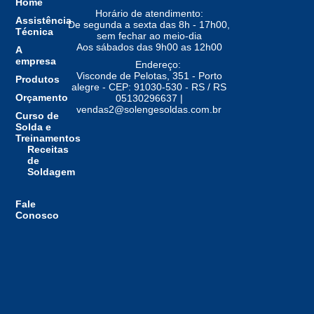
Home
Horário de atendimento:
Assistência
De segunda a sexta das 8h - 17h00,
Técnica
sem fechar ao meio-dia
Aos sábados das 9h00 as 12h00
A
empresa
Endereço:
Visconde de Pelotas, 351 - Porto
Produtos
alegre - CEP: 91030-530 - RS / RS
Orçamento
05130296637 |
vendas2@solengesoldas.com.br
Curso de
Solda e
Treinamentos
Receitas
de
Soldagem
Fale
Conosco