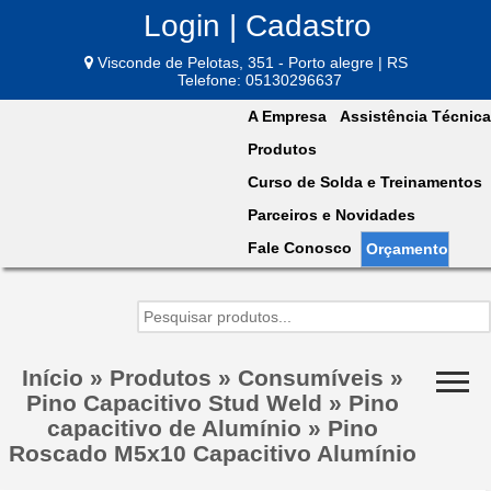
Login | Cadastro
Visconde de Pelotas, 351 - Porto alegre | RS
Telefone: 05130296637
A Empresa
Assistência Técnica
Produtos
Curso de Solda e Treinamentos
Parceiros e Novidades
Fale Conosco
Orçamento
Início
»
Produtos
»
Consumíveis
»
Pino Capacitivo Stud Weld
»
Pino
capacitivo de Alumínio
»
Pino
Roscado M5x10 Capacitivo Alumínio