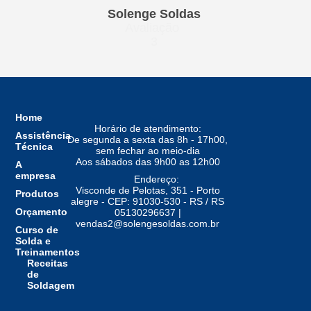
Solenge Soldas
Avaliação
3
Home
Horário de atendimento:
Assistência
De segunda a sexta das 8h - 17h00,
Técnica
sem fechar ao meio-dia
Aos sábados das 9h00 as 12h00
A
empresa
Endereço:
Visconde de Pelotas, 351 - Porto
Produtos
alegre - CEP: 91030-530 - RS / RS
Orçamento
05130296637 |
vendas2@solengesoldas.com.br
Curso de
Solda e
Treinamentos
Receitas
de
Soldagem