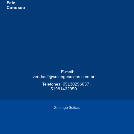
Fale
Conosco
E-mail:
vendas2@solengesoldas.com.br
Telefones: 05130296637 |
51981422950
Solenge Soldas