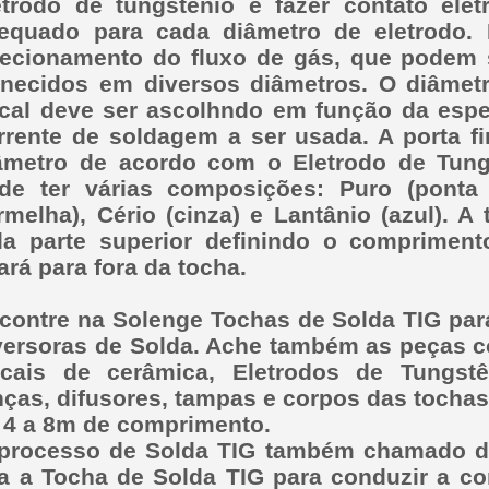
etrodo de tungstênio e fazer contato el
equado para cada diâmetro de eletrodo.
recionamento do fluxo de gás, que podem 
rnecidos em diversos diâmetros. O diâmetr
cal deve ser ascolhndo em função da espe
rrente de soldagem a ser usada. A porta f
âmetro de acordo com o Eletrodo de Tung
de ter várias composições: Puro (ponta
rmelha), Cério (cinza) e Lantânio (azul). A
la parte superior definindo o comprimen
cará para fora da tocha.
contre na Solenge Tochas de Solda TIG par
versoras de Solda. Ache também as peças c
cais de cerâmica, Eletrodos de Tungstêni
nças, difusores, tampas e corpos das tocha
 4 a 8m de comprimento.
processo de Solda TIG também chamado d
a a Tocha de Solda TIG para conduzir a co