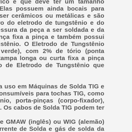
étrico e que deve ter um tamanho
 Elas possuem ainda bocais para
ser cerâmicos ou metálicas e são
o do eletrodo de tungstênio e do
ssura da peça a ser soldada e da
inça fixa a pinça e também possui
stênio. O Eletrodo de Tungstênio
 verde), com 2% de tório (ponta
 tampa longa ou curta fixa a pinça
to de Eletrodo de Tungstênio que
a uso em Máquinas de Solda TIG e
onsumíveis para tochas TIG, como
o, porta-pinças (corpo-fixador),
s. Os cabos de Solda TIG podem ter
e GMAW (inglês) ou WIG (alemão)
rrente de Solda e gás de solda da