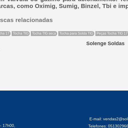
rcas, como Oximig, Sumig, Binzel, Tbi e im
scas relacionadas
cha 17
Tocha TIG
Tocha TIG seca
Tocha para Solda TIG
Peças Tocha TIG 17
Solenge Soldas
ão
E-mail: vendas2@sol
- 17h00,
Telefones: 05130296