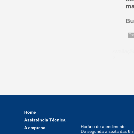
brazagem
ma
Vareta Foscoper
Bu
Vareta latão
Vareta Prata
To
Avaliaç
2
Home
Assistência Técnica
Horário de atendimento:
A empresa
De segunda a sexta das 8h 