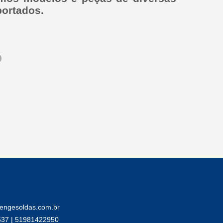
portados.
engesoldas.com.br
637 | 51981422950