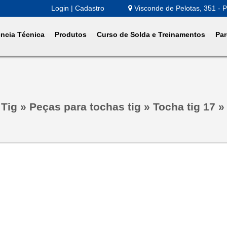
Login | Cadastro
Visconde de Pelotas, 351 - P
ência Técnica
Produtos
Curso de Solda e Treinamentos
Par
 Tig
»
Peças para tochas tig
»
Tocha tig 17