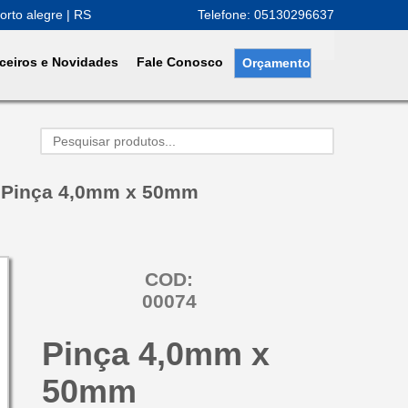
orto alegre | RS
Telefone: 05130296637
ceiros e Novidades
Fale Conosco
Orçamento
»
Pinça 4,0mm x 50mm
COD:
00074
Pinça 4,0mm x
50mm