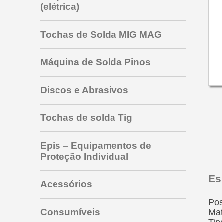
(elétrica)
Tochas de Solda MIG MAG
Máquina de Solda Pinos
Tocha PRO 353 453 463
Discos e Abrasivos
para mig todas as marcas
Tocha mig sbme 325
outras tochas mig
Tochas de solda Tig
Tocha SU220
Tocha SBME 125
Epis – Equipamentos de
Tocha SU315
Proteção Individual
Tocha SU 320
Tocha tig TW 350
Es
Tocha Tbi 150
Tocha tig HW 26V
Acessórios
Tocha SBME 235
Tocha tig HW 26G
Pos
ABRAÇADEIRAS
Tocha Tbi 240
Eletrodos de Tungstênio
Consumíveis
Mat
Tungstênio com Zircônio
Tip