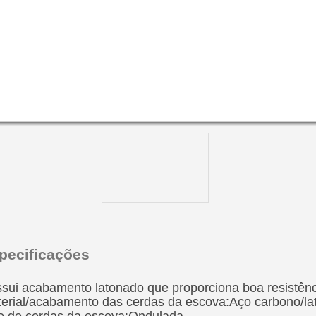
pecificações
sui acabamento latonado que proporciona boa resistênc
erial/acabamento das cerdas da escova:Aço carbono/l
o de cerdas da escova:Ondulada