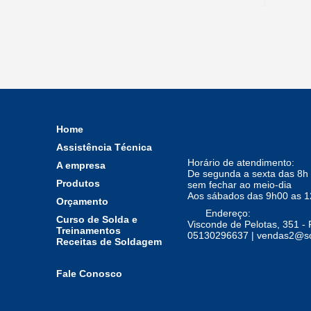
1
Arame MIG de Aço Inox
Peças para cut 40
Arame Mag Aço Carbono
Peças para cut 50 ou 60 ou
sg 55
Arame Mig de Alumíno
Arame Tubular
Pino capacitivo de Alumínio
Acessórios para máquinas
Home
de solda pinos
Assistência Técnica
Pino capacitivo cobreado
Horário de atendimento:
A empresa
Pino Capacitivo Inox
De segunda a sexta das 8h 
Produtos
sem fechar ao meio-dia
Aos sábados das 9h00 as 
Orçamento
Vareta tig Aço carbono
Endereço:
Curso de Solda e
Visconde de Pelotas, 351 - 
Vareta tig Aço Inox
Treinamentos
05130296637 | vendas2@so
Receitas de Soldagem
Vareta tig Alumínio
Vareta tig Especiais
Fale Conosco
Varetas de alumínio para