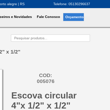
orto alegre | RS
Telefone: 05130296637
ceiros e Novidades
Fale Conosco
Orçamento
2" x 1/2"
COD:
005076
Escova circular
4"x 1/2" x 1/2"