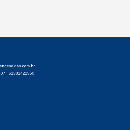
engesoldas.com.br
637 | 51981422950