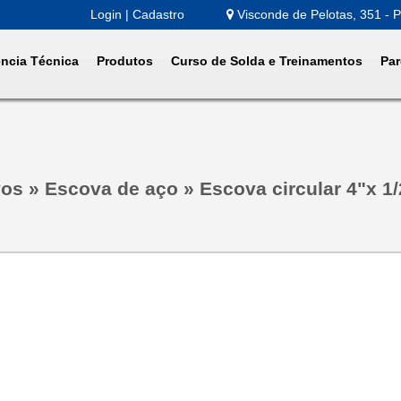
Login | Cadastro
Visconde de Pelotas, 351 - P
ência Técnica
Produtos
Curso de Solda e Treinamentos
Par
vos
»
Escova de aço
»
Escova circular 4"x 1/