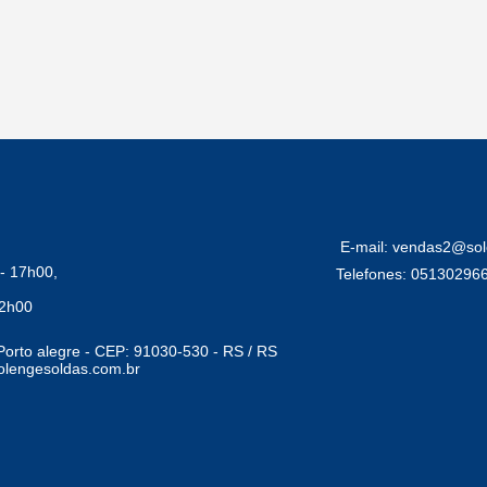
E-mail: vendas2@sol
- 17h00,
Telefones: 05130296
12h00
Porto alegre - CEP: 91030-530 - RS / RS
lengesoldas.com.br