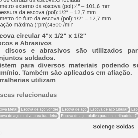
metro externo da escova (pol):4″ – 101,6 mm
essura da escova (pol):1/2″ – 12,7 mm
metro do furo da escova (pol):1/2″ – 12,7 mm
ação máxima (rpm):4500 /min
cova circular 4"x 1/2" x 1/2"
scos e Abrasivos
 discos e abrasivos são utilizados pa
njuntos soldados.
istem para diversos materiais podendo s
umínio. Também são aplicados em afiação.
rralherias utilizam
scas relacionadas
cova Metal
Escova de aço vonder
Escova de aço
Escova de aço tubular
Esc
ova de aço rotativa para furadeira
Escova de aço rotativa para esmerilhadeira 7
Solenge Soldas
ão