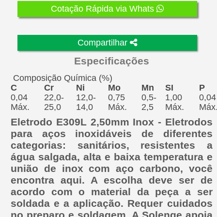
Cotação Rápida via Whats
Compartilhar
Especificações
Composição Química (%)
C
Cr
Ni
Mo
Mn
SI
P
0,04
22,0-
12,0-
0,75
0,5-
1,00
0,04
Máx.
25,0
14,0
Máx.
2,5
Máx.
Máx
Eletrodo E309L 2,50mm Inox - Eletrodos
para aços inoxidáveis de diferentes
categorias: sanitários, resistentes a
água salgada, alta e baixa temperatura e
união de inox com aço carbono, você
encontra aqui. A escolha deve ser de
acordo com o material da peça a ser
soldada e a aplicação. Requer cuidados
no preparo e soldagem. A Solenge apoia