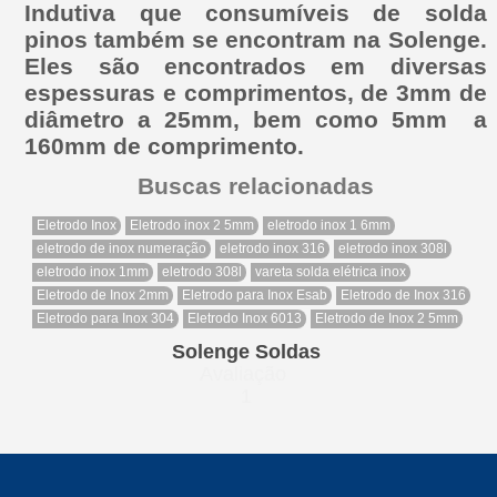
Indutiva que consumíveis de solda
pinos também se encontram na Solenge.
Eles são encontrados em diversas
espessuras e comprimentos, de 3mm de
diâmetro a 25mm, bem como 5mm a
160mm de comprimento.
Buscas relacionadas
Eletrodo Inox
Eletrodo inox 2 5mm
eletrodo inox 1 6mm
eletrodo de inox numeração
eletrodo inox 316
eletrodo inox 308l
eletrodo inox 1mm
eletrodo 308l
vareta solda elétrica inox
Eletrodo de Inox 2mm
Eletrodo para Inox Esab
Eletrodo de Inox 316
Eletrodo para Inox 304
Eletrodo Inox 6013
Eletrodo de Inox 2 5mm
Solenge Soldas
Avaliação
1