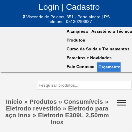
Login | Cadastro
Visconde de Pelotas, 351 - Porto alegre | RS
Telefone: 05130296637
A Empresa
Assistência Técnica
Produtos
Curso de Solda e Treinamentos
Parceiros e Novidades
Fale Conosco
Orçamento
Início
»
Produtos
»
Consumíveis
»
Eletrodo revestido
»
Eletrodo para
aço Inox
»
Eletrodo E309L 2,50mm
Inox