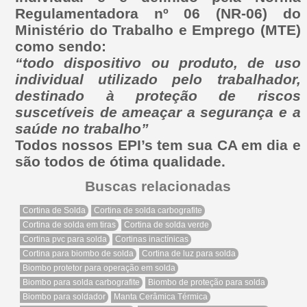
Regulamentadora nº 06 (NR-06) do
Ministério do Trabalho e Emprego (MTE)
como sendo:
“todo dispositivo ou produto, de uso
individual utilizado pelo trabalhador,
destinado à proteção de riscos
suscetíveis de ameaçar a segurança e a
saúde no trabalho”
Todos nossos EPI’s tem sua CA em dia e
são todos de ótima qualidade.
Buscas relacionadas
Cortina de Solda
Cortina de solda carbografite
Cortina de solda em tiras
Cortina de solda verde
Cortina pvc para solda
Cortinas inactínicas
Cortina para biombo de solda
Cortina de luz para solda
Biombo protetor para operação em solda
Biombo para solda carbografite
Biombo de proteção para solda
Biombo para soldador
Manta Cerâmica Térmica