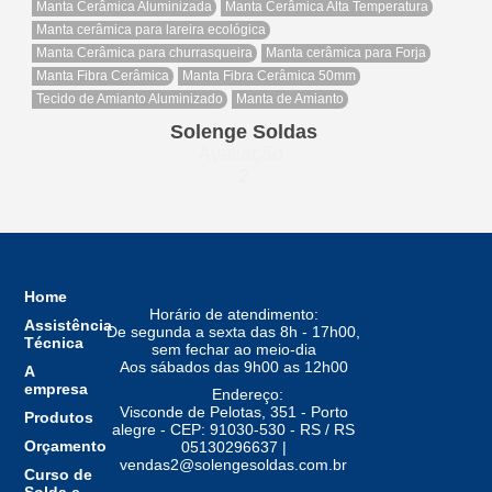
Manta Cerâmica Aluminizada
Manta Cerâmica Alta Temperatura
Manta cerâmica para lareira ecológica
Manta Cerâmica para churrasqueira
Manta cerâmica para Forja
Manta Fibra Cerâmica
Manta Fibra Cerâmica 50mm
Tecido de Amianto Aluminizado
Manta de Amianto
Solenge Soldas
Avaliação
2
Home
Horário de atendimento:
Assistência
De segunda a sexta das 8h - 17h00,
Técnica
sem fechar ao meio-dia
Aos sábados das 9h00 as 12h00
A
empresa
Endereço:
Visconde de Pelotas, 351 - Porto
Produtos
alegre - CEP: 91030-530 - RS / RS
Orçamento
05130296637 |
vendas2@solengesoldas.com.br
Curso de
Solda e