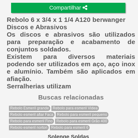
Compartilhar
Rebolo 6 x 3/4 x 1 1/4 A120 berwanger
Discos e Abrasivos
Os discos e abrasivos são utilizados
para preparação e acabamento de
conjuntos soldados.
Existem para diversos materiais
podendo ser utilizados em aço, aço inox
e alumínio. Também são aplicados em
afiação.
Serralherias utilizam
Buscas relacionadas
Rebolo Esmeril grande
Rebolo para esmeril Videa
Rebolo esmeril afiar Faca
Rebolo para esmeril pequeno
Rebolo para esmeril Fino
Rebolo para esmeril Grão 400
Rebolo esmeril norton
Rebolo para esmeril 6
Solenge Soldas