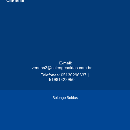
Conosco
E-mail:
vendas2@solengesoldas.com.br
Telefones: 05130296637 |
51981422950
Solenge Soldas