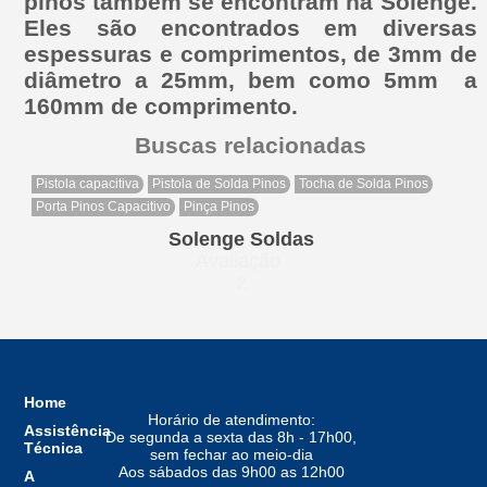
pinos também se encontram na Solenge.
Eles são encontrados em diversas
espessuras e comprimentos, de 3mm de
diâmetro a 25mm, bem como 5mm a
160mm de comprimento.
Buscas relacionadas
Pistola capacitiva
Pistola de Solda Pinos
Tocha de Solda Pinos
Porta Pinos Capacitivo
Pinça Pinos
Solenge Soldas
Avaliação
2
Home
Horário de atendimento:
Assistência
De segunda a sexta das 8h - 17h00,
Técnica
sem fechar ao meio-dia
Aos sábados das 9h00 as 12h00
A