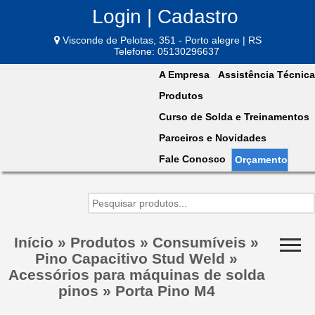
Login | Cadastro
Visconde de Pelotas, 351 - Porto alegre | RS
Telefone: 05130296637
A Empresa
Assistência Técnica
Produtos
Curso de Solda e Treinamentos
Parceiros e Novidades
Fale Conosco
Orçamento
Início
»
Produtos
»
Consumíveis
»
Pino Capacitivo Stud Weld
»
Acessórios para máquinas de solda
pinos
»
Porta Pino M4