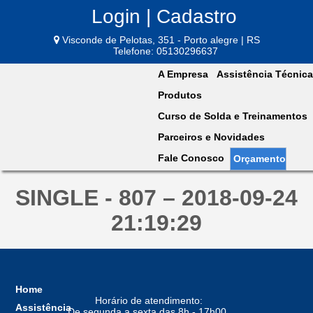
Login | Cadastro
Visconde de Pelotas, 351 - Porto alegre | RS
Telefone: 05130296637
A Empresa
Assistência Técnica
Produtos
Curso de Solda e Treinamentos
Parceiros e Novidades
Fale Conosco
Orçamento
SINGLE - 807 – 2018-09-24
21:19:29
Home
Horário de atendimento:
Assistência
De segunda a sexta das 8h - 17h00,