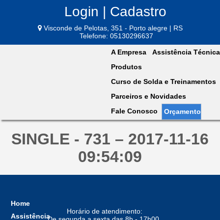
Login | Cadastro
Visconde de Pelotas, 351 - Porto alegre | RS
Telefone: 05130296637
A Empresa
Assistência Técnica
Produtos
Curso de Solda e Treinamentos
Parceiros e Novidades
Fale Conosco
Orçamento
SINGLE - 731 – 2017-11-16
09:54:09
Home
Horário de atendimento:
Assistência
De segunda a sexta das 8h - 17h00,