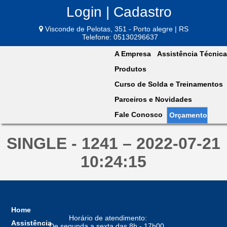
Login | Cadastro
Visconde de Pelotas, 351 - Porto alegre | RS
Telefone: 05130296637
A Empresa
Assistência Técnica
Produtos
Curso de Solda e Treinamentos
Parceiros e Novidades
Fale Conosco
Orçamento
SINGLE - 1241 – 2022-07-21
10:24:15
Home
Horário de atendimento:
Assistência
De segunda a sexta das 8h - 17h00,